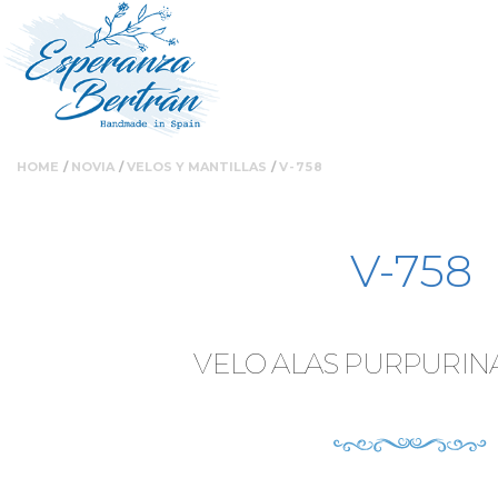
Ruta
Nota:
Pasar
HOME
NOVIA
VELOS Y MANTILLAS
V-758
este
al
de
sitio
contenido
web
principal
V-758
incluye
navegación
un
sistema
de
VELO ALAS PURPURINA 
accesibilidad.
Presione
Control-
F11
para