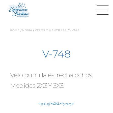
Ruta
Nota:
Pasar
HOME
NOVIA
VELOS Y MANTILLAS
V-748
este
al
de
sitio
contenido
web
principal
V-748
incluye
navegación
un
sistema
de
Velo puntilla estrecha ochos.
accesibilidad.
Medidas 2X3 Y 3X3.