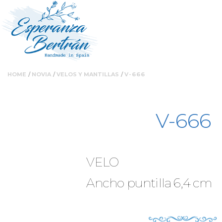
Ruta
Nota:
Pasar
HOME
NOVIA
VELOS Y MANTILLAS
V-666
este
al
de
sitio
contenido
web
principal
V-666
incluye
navegación
un
sistema
de
VELO
accesibilidad.
Presione
Ancho puntilla 6,4 cm
Control-
F11
para