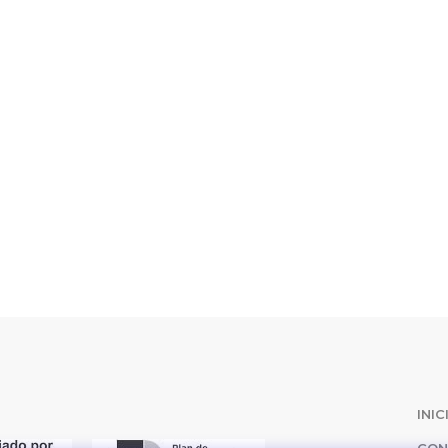
N
INIC
CON