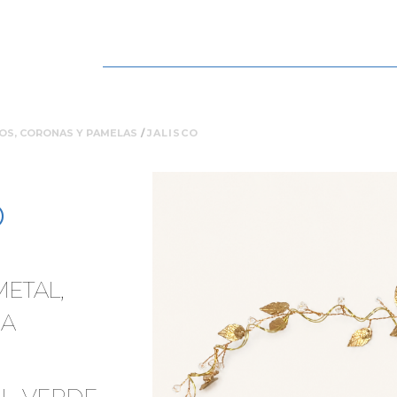
Navegación
OS, CORONAS Y PAMELAS
principal
JALISCO
O
METAL,
NA