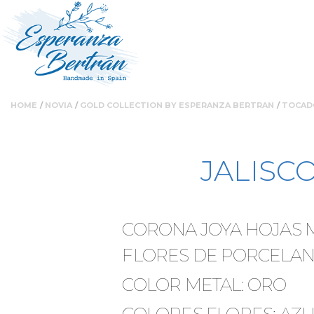
Ruta
Nota:
Pasar
HOME
NOVIA
GOLD COLLECTION BY ESPERANZA BERTRAN
TOCAD
este
al
de
sitio
contenido
web
principal
JALISC
incluye
navegación
un
sistema
de
CORONA JOYA HOJAS 
accesibilidad.
FLORES DE PORCELA
Presione
Control-
COLOR METAL: ORO
F11
para