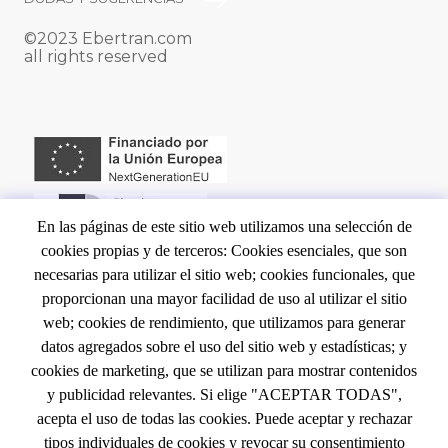
PIE
©2023 Ebertran.com
DE
all rights reserved
PÁGINA
En las páginas de este sitio web utilizamos una selección de
cookies propias y de terceros: Cookies esenciales, que son
NAVEGACIÓN
INICIO
necesarias para utilizar el sitio web; cookies funcionales, que
proporcionan una mayor facilidad de uso al utilizar el sitio
CONTACTO
PRINCIPAL
web; cookies de rendimiento, que utilizamos para generar
EVENTOS
datos agregados sobre el uso del sitio web y estadísticas; y
LEGAL
NOTA LEGAL
cookies de marketing, que se utilizan para mostrar contenidos
y publicidad relevantes. Si elige "ACEPTAR TODAS",
POLÍTICA DE COOKIES
acepta el uso de todas las cookies. Puede aceptar y rechazar
TÉRMINOS Y CONDICIONES
tipos individuales de cookies y revocar su consentimiento