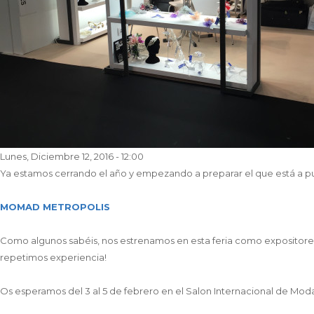
ajustar
el
sitio
web
a
las
personas
con
discapacidad
visual
Lunes, Diciembre 12, 2016 - 12:00
que
Ya estamos cerrando el año y empezando a preparar el que está a punto
están
usando
MOMAD METROPOLIS
un
lector
Como algunos sabéis, nos estrenamos en esta feria como expositores
de
repetimos experiencia!
pantalla;
Presione
Os esperamos del 3 al 5 de febrero en el Salon Internacional de Mod
Control-