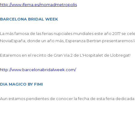
F10
http://www.ifema.es/momadmetropolis
para
abrir
BARCELONA BRIDAL WEEK
un
menú
La más famosa de las ferias nupciales mundiales este año 2017 se celeb
de
NoviaEspaña, donde un año más, Esperanza Bertran presentaremos l
accesibilidad.
Estaremos en el recinto de Gran Via 2 de L'Hospitalet de Llobregat!
http://www.barcelonabridalweek.com/
DIA MAGICO BY FIMI
Aun estamos pendientes de conocer la fecha de esta feria dedicada 