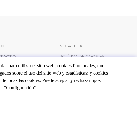
AVEGACIÓN
LEGAL
IO
NOTA LEGAL
TACTO
POLÍTICA DE COOKIES
RINCIPAL
ias para utilizar el sitio web; cookies funcionales, que
NTOS
TÉRMINOS Y CONDICIONES
ados sobre el uso del sitio web y estadísticas; y cookies
e todas las cookies. Puede aceptar y rechazar tipos
en "Configuración".