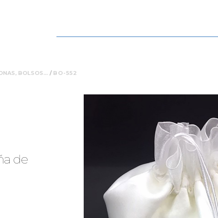
Navegación
NAS, BOLSOS...
BO-552
principal
ña de