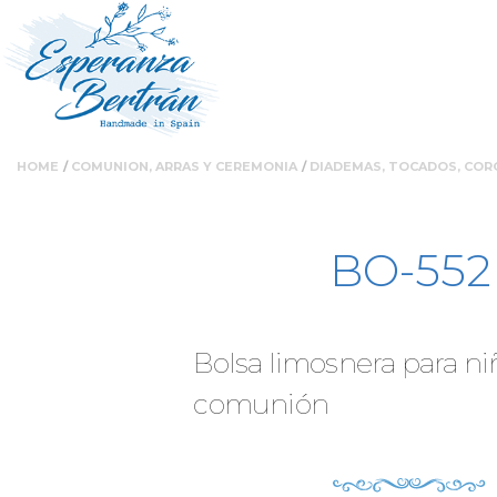
Ruta
Nota:
Pasar
HOME
COMUNION, ARRAS Y CEREMONIA
DIADEMAS, TOCADOS, CORO
este
al
de
sitio
contenido
web
principal
BO-552
incluye
navegación
un
sistema
de
Bolsa limosnera para ni
accesibilidad.
comunión
Presione
Control-
F11
para